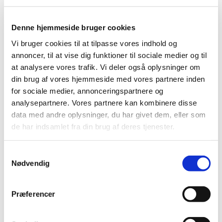
Når vi arbejder med psykosomatiske udfordringer, er det
afgørende at forstå denne sammenhæng. Forandring kan
Denne hjemmeside bruger cookies
kun ske, hvis de underliggende, ubevidste processer, der
Vi bruger cookies til at tilpasse vores indhold og
forårsager problemet, adresseres. Gennem ST-behandling
annoncer, til at vise dig funktioner til sociale medier og til
kan vi identificere og transformere disse underbevidste
at analysere vores trafik. Vi deler også oplysninger om
din brug af vores hjemmeside med vores partnere inden
årsager til sygdomme og forstyrrelser, hvilket resulterer i
for sociale medier, annonceringspartnere og
ophør af symptomerne.
analysepartnere. Vores partnere kan kombinere disse
data med andre oplysninger, du har givet dem, eller som
de har indsamlet fra din brug af deres tjenester.
Muskulaturen i den menneskelige krop er opdelt i tre
Samtykkevalg
klasser
Nødvendig
Præferencer
Forbindelsen mellem mentale og fysiske