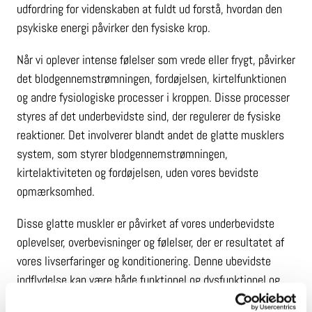
udfordring for videnskaben at fuldt ud forstå, hvordan den
psykiske energi påvirker den fysiske krop.
Når vi oplever intense følelser som vrede eller frygt, påvirker
det blodgennemstrømningen, fordøjelsen, kirtelfunktionen
og andre fysiologiske processer i kroppen. Disse processer
styres af det underbevidste sind, der regulerer de fysiske
reaktioner. Det involverer blandt andet de glatte musklers
system, som styrer blodgennemstrømningen,
kirtelaktiviteten og fordøjelsen, uden vores bevidste
opmærksomhed.
Disse glatte muskler er påvirket af vores underbevidste
oplevelser, overbevisninger og følelser, der er resultatet af
vores livserfaringer og konditionering. Denne ubevidste
indflydelse kan være både funktionel og dysfunktionel og
spiller en afgørende rolle i vores sundhed og velbefindende.