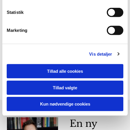
neuroplastiske
mekanismer. Ingen af
Statistik
dem kan afgøres ud
fra en liste alene, men
Marketing
de kan være en
anledning til at
undersøge, om en
neuroplastisk
Vis detaljer
forståelse passer på
netop dine
Tillad alle cookies
symptomer.
Tillad valgte
Kun nødvendige cookies
En ny