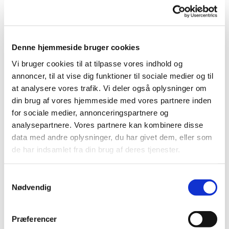
Forskellen er, at
årsagen kan ligge i
den måde, hjernen og
kroppen kommunikerer
Denne hjemmeside bruger cookies
på.
Vi bruger cookies til at tilpasse vores indhold og
annoncer, til at vise dig funktioner til sociale medier og til
I så fald er der tale
at analysere vores trafik. Vi deler også oplysninger om
om en neuroplastisk
din brug af vores hjemmeside med vores partnere inden
tilstand, hvor hjernen
for sociale medier, annonceringspartnere og
- ikke kroppen - er
analysepartnere. Vores partnere kan kombinere disse
årsag til kroniske og
data med andre oplysninger, du har givet dem, eller som
tilbagevendende
de har indsamlet fra din brug af deres tjenester.
symptomer.
Billedet viser nogle af
Samtykkevalg
de symptomer og
Nødvendig
lidelser, som
forskning i dag
Præferencer
forbinder med