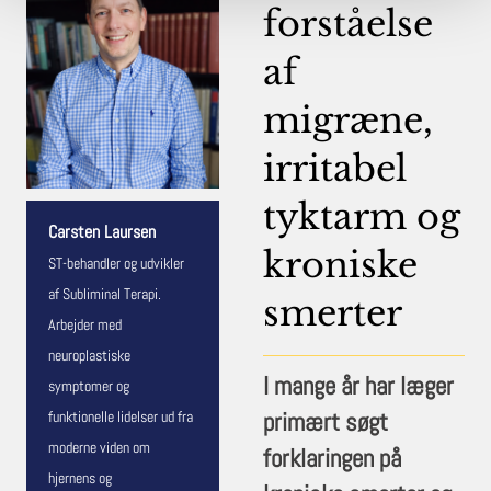
forståelse
af
migræne,
irritabel
tyktarm og
Carsten Laursen
kroniske
ST-behandler og udvikler
af Subliminal Terapi.
smerter
Arbejder med
neuroplastiske
I mange år har læger
symptomer og
primært søgt
funktionelle lidelser ud fra
moderne viden om
forklaringen på
hjernens og