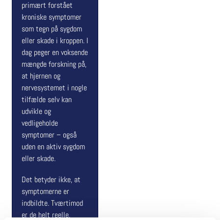
primært forstået
kroniske symptomer
som tegn på sygdom
eller skade i kroppen. I
dag peger en voksende
mængde forskning på,
at hjernen og
nervesystemet i nogle
tilfælde selv kan
udvikle og
vedligeholde
symptomer – også
uden en aktiv sygdom
eller skade.
Det betyder ikke, at
symptomerne er
indbildte. Tværtimod
er de helt reelle.