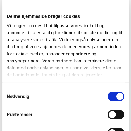
mindst acne. Det skyldes blandt andet:
Øget produktion af kortisol og adrenalin, som påvirker
Denne hjemmeside bruger cookies
talgkirtler og inflammation
Vi bruger cookies til at tilpasse vores indhold og
Aktivering af det sympatiske nervesystem (kamp/flugt),
der kan udløse hudreaktioner
annoncer, til at vise dig funktioner til sociale medier og til
Ubevidste reaktionsmønstre, som kroppen gentager, selv
at analysere vores trafik. Vi deler også oplysninger om
når den ydre fare er væk
din brug af vores hjemmeside med vores partnere inden
for sociale medier, annonceringspartnere og
Nervesystemet og huden stammer fra det samme fosterlag
analysepartnere. Vores partnere kan kombinere disse
(ektoderm), og det betyder, at de biologisk er tæt
forbundne. Dette felt kaldes psykoneuroimmunologi.
data med andre oplysninger, du har givet dem, eller som
de har indsamlet fra din brug af deres tjenester.
Samtykkevalg
En ny terapeutisk tilgang
Nødvendig
Vi tester ST-behandling som arbejder med at regulere
Præferencer
hjernens dybereliggende signaler til kroppen. Ved at
aktivere og bevidstgøre det, vi kalder metabevidsthed,
hjælper vi klienten med at: