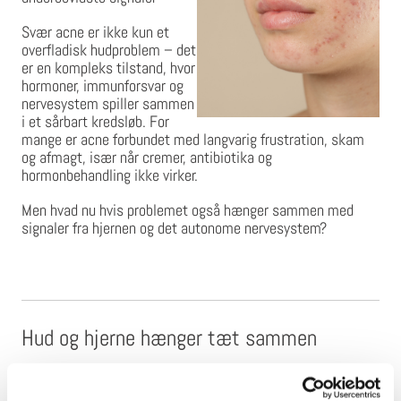
Svær acne er ikke kun et
overfladisk hudproblem – det
er en kompleks tilstand, hvor
hormoner, immunforsvar og
nervesystem spiller sammen
i et sårbart kredsløb. For
mange er acne forbundet med langvarig frustration, skam
og afmagt, især når cremer, antibiotika og
hormonbehandling ikke virker.
Men hvad nu hvis problemet også hænger sammen med
signaler fra hjernen og det autonome nervesystem?
Hud og hjerne hænger tæt sammen
Forskning viser, at stress, angst og følelsesmæssig
belastning kan forværre hudtilstande markant – ikke